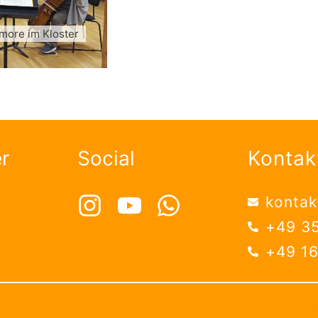
amore im Kloster
r
Social
Kontak
konta
+49 3
+49 1