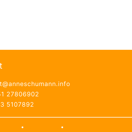
t
kt@anneschumann.info
51 27806902
63 5107892
Sitemap
•
Datenschutz
•
Impressum