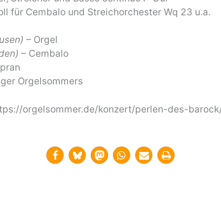
ll für Cembalo und Streichorchester Wq 23 u.a.
usen)
– Orgel
den)
– Cembalo
opran
nger Orgelsommers
tps://orgelsommer.de/konzert/perlen-des-barock