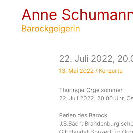
Zum
Anne Schuman
Inhalt
springen
Barockgeigerin
22. Juli 2022, 20
13. Mai 2022
/
Konzerte
Thüringer Orgelsommer
22. Juli 2022, 20.00 Uhr, O
Perlen des Barock
J.S.Bach: Brandenburgisch
G.F.Händel: Konzert für Org