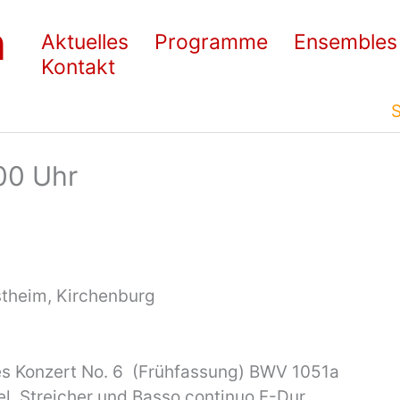
n
Aktuelles
Programme
Ensembles
Kontakt
S
.00 Uhr
stheim, Kirchenburg
es Konzert No. 6 (Frühfassung) BWV 1051a
el, Streicher und Basso continuo F-Dur